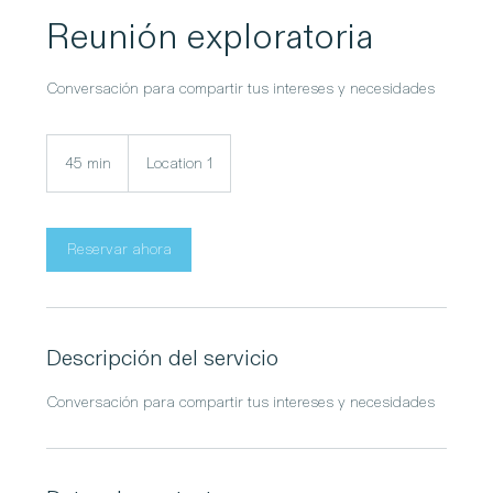
Reunión exploratoria
Conversación para compartir tus intereses y necesidades
45 min
4
Location 1
5
m
i
Reservar ahora
n
Descripción del servicio
Conversación para compartir tus intereses y necesidades