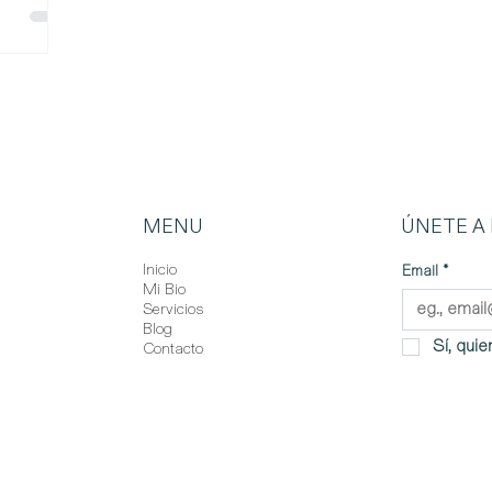
le la
 líderes,
alguien de
miento. Y
e tendrás
ta,
e
MENU
ÚNETE A 
Inicio
Email
*
Mi Bio
Servicios
Blog
Sí, qui
Contacto