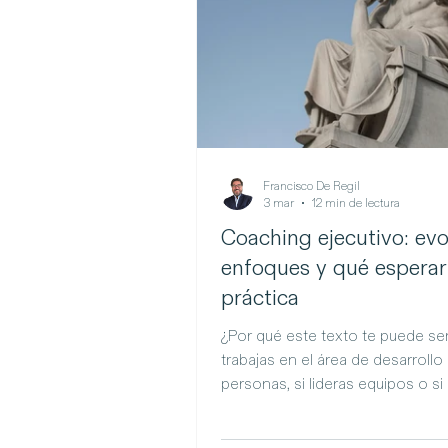
Francisco De Regil
3 mar
12 min de lectura
Coaching ejecutivo: evo
enfoques y qué esperar
práctica
¿Por qué este texto te puede ser
trabajas en el área de desarrollo
personas, si lideras equipos o si
un rol ejecutivo, en algún mome
tomarás decisiones relacionada