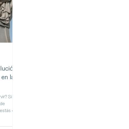
lución,
 en la
vir? Si
 de
 estás en
nto
s con