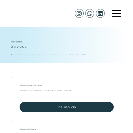
PACO DE REGIL
Servicios
Procesos diseñados para impulsar a personas hacia su máximo rendimiento, con enfoque en resultados reales y sostenibles.
Coaching Ejecutivo Estratégico
Acompañamiento personal para pensar con claridad, decidir mejor y dirigir con tranquilidad
Ir al servicio
Coaching de Carrera