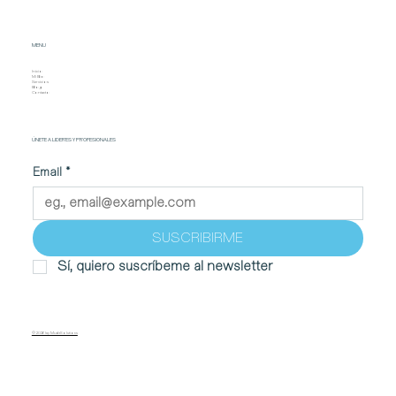
MENU
Inicio
Mi Bio
Servicios
Blog
Contacto
ÚNETE A LIDERES Y PROFESIONALES
Email
*
SUSCRIBIRME
Sí, quiero suscríbeme al newsletter
© 2026 by MudirSolutions