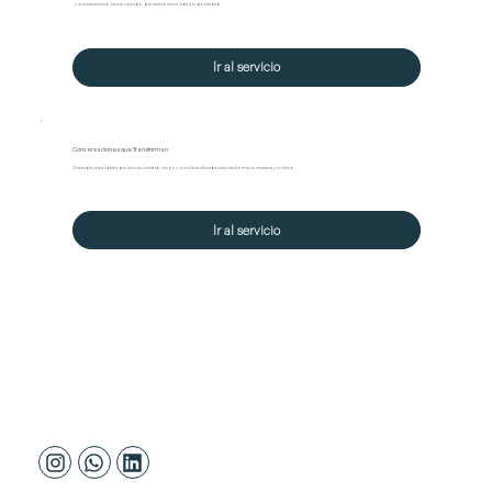
Acompañamiento personalizado que transforma tu vida y te da claridad
Ir al servicio
Conversaciones que Transforman
Diseñadas para líderes que buscan claridad, visión y una cultura alineada para transformar su empresa y su futuro.
Ir al servicio