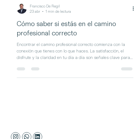
Francisco De Regil
23 abr
1 min de lectura
Cómo saber si estás en el camino
profesional correcto
Encontrar el camino profesional correcto comienza con la
conexión que tienes con lo que haces. La satisfacción, el
disfrute y la claridad en tu día a día son señales clave para
saber si estás avanzando en la dirección adecuada. Este
artículo explora cómo esa conexión impulsa tu desempeño,
fortalece tus decisiones y te permite construir una trayectoria
con sentido.