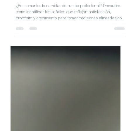
¿Qué señales indican que necesitas
cambiar de rumbo profesional?
¿Es momento de cambiar de rumbo profesional? Descubre
cómo identificar las señales que reflejan satisfacción,
propósito y crecimiento para tomar decisiones alineadas con
tu desarrollo personal y profesional.