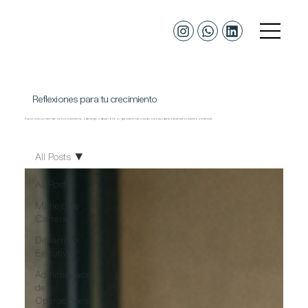
Reflexiones para tu crecimiento
Explora mi contenido sobre crecimiento, liderazgo y desarrollo organizacional, creado para ayudarte a alcanzar tu máximo potencial.
All Posts
All Posts
Manejo de
Carrera
Desarrollo
Ejecutivo
Administración
de
Operaciones