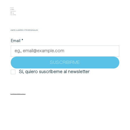
Inicio
Mi Bio
Servicios
Blog
Contacto
ÚNETE A LIDERES Y PROFESIONALES
Email
*
SUSCRIBIRME
Sí, quiero suscríbeme al newsletter
© 2026 by MudirSolutions