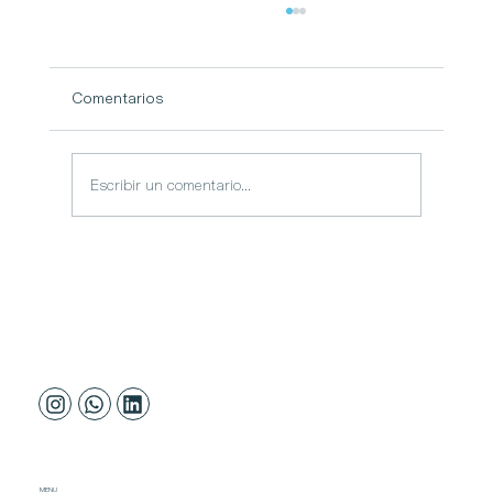
Comentarios
Escribir un comentario...
El camino de Sofía: una historia sobre
encontrar tu propio rumbo
MENU