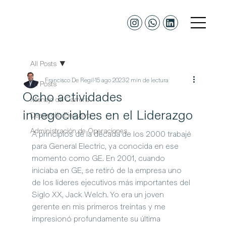
All Posts
Francisco De Regil
15 ago 2023
2 min de lectura
All Posts
Ocho actividades
Manejo de Carrera
innegociables en el Liderazgo
Desarrollo Ejecutivo
Administración de Operaciones
A principios de la década de los 2000 trabajé 
para General Electric, ya conocida en ese 
momento como GE. En 2001, cuando 
iniciaba en GE, se retiró de la empresa uno 
de los líderes ejecutivos más importantes del 
Siglo XX, Jack Welch. Yo era un joven 
gerente en mis primeros treintas y me 
impresionó profundamente su última 